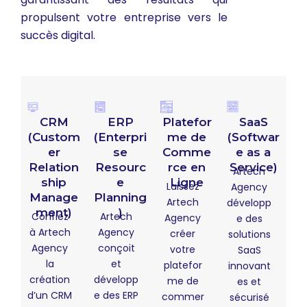
propulsent votre entreprise vers le
succès digital.
CRM
ERP
Platefor
SaaS
(Custom
(Enterpri
me de
(Softwar
er
se
Comme
e as a
Relation
Resourc
rce en
Service)
Artech
ship
e
Ligne
Laissez
Agency
Manage
Planning
Artech
développ
ment)
)
Confiez
Artech
Agency
e des
à Artech
Agency
créer
solutions
Agency
conçoit
votre
SaaS
la
et
platefor
innovant
création
développ
me de
es et
d’un CRM
e des ERP
commer
sécurisé