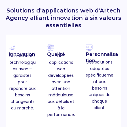
Solutions d'applications web d'Artech
Agency alliant innovation à six valeurs
essentielles
Innovation
Qualité
Personnalisa
Des solutions
Des
tion
Des solutions
technologiqu
applications
adaptées
es avant-
web
spécifiqueme
gardistes
développées
nt aux
pour
avec une
besoins
répondre aux
attention
uniques de
besoins
méticuleuse
chaque
changeants
aux détails et
client.
du marché.
à la
performance.