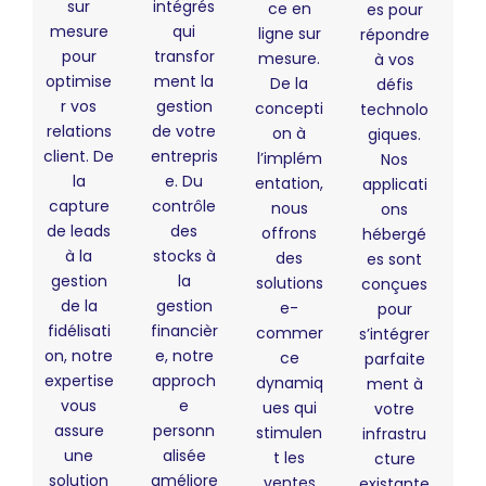
sur
intégrés
ce en
es pour
mesure
qui
ligne sur
répondre
pour
transfor
mesure.
à vos
optimise
ment la
De la
défis
r vos
gestion
concepti
technolo
relations
de votre
on à
giques.
client. De
entrepris
l’implém
Nos
la
e. Du
entation,
applicati
capture
contrôle
nous
ons
de leads
des
offrons
hébergé
à la
stocks à
des
es sont
gestion
la
solutions
conçues
de la
gestion
e-
pour
fidélisati
financièr
commer
s’intégrer
on, notre
e, notre
ce
parfaite
expertise
approch
dynamiq
ment à
vous
e
ues qui
votre
assure
personn
stimulen
infrastru
une
alisée
t les
cture
solution
améliore
ventes
existante