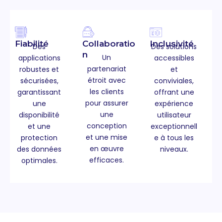
Fiabilité
Collaboratio
Inclusivité
Des
Des solutions
n
Un
applications
accessibles
partenariat
robustes et
et
étroit avec
sécurisées,
conviviales,
les clients
garantissant
offrant une
pour assurer
une
expérience
une
disponibilité
utilisateur
conception
et une
exceptionnell
et une mise
protection
e à tous les
en œuvre
des données
niveaux.
efficaces.
optimales.