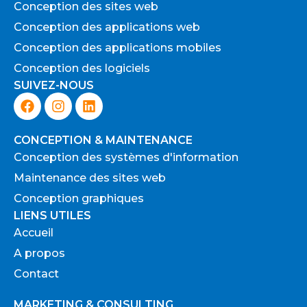
Conception des sites web
Conception des applications web
Conception des applications mobiles
Conception des logiciels
SUIVEZ-NOUS
F
I
L
a
n
i
c
s
n
e
t
k
CONCEPTION & MAINTENANCE
b
a
e
Conception des systèmes d'information
o
g
d
Maintenance des sites web
o
r
i
k
a
n
Conception graphiques
m
LIENS UTILES
Accueil
A propos
Contact
MARKETING & CONSULTING