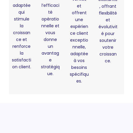
adaptée
l’efficaci
et
, offrant
qui
té
offrent
flexibilité
stimule
opératio
une
et
la
nnelle et
expérien
évolutivit
croissan
vous
ce client
é pour
ce et
donne
exceptio
soutenir
renforce
un
nnelle,
votre
la
avantag
adaptée
croissan
satisfacti
e
à vos
ce.
on client.
stratégiq
besoins
ue.
spécifiqu
es.