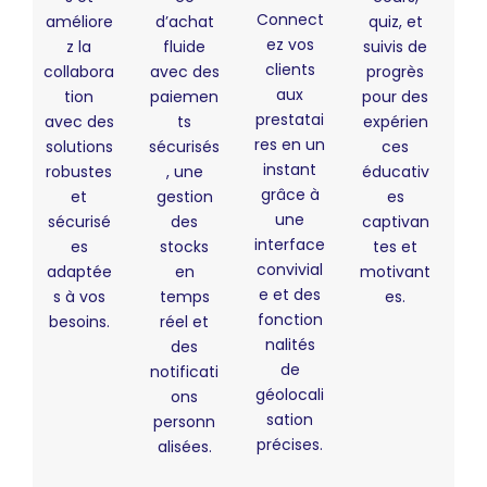
Connect
améliore
d’achat
quiz, et
ez vos
z la
fluide
suivis de
clients
collabora
avec des
progrès
aux
tion
paiemen
pour des
prestatai
avec des
ts
expérien
res en un
solutions
sécurisés
ces
instant
robustes
, une
éducativ
grâce à
et
gestion
es
une
sécurisé
des
captivan
interface
es
stocks
tes et
convivial
adaptée
en
motivant
e et des
s à vos
temps
es.
fonction
besoins.
réel et
nalités
des
de
notificati
géolocali
ons
sation
personn
précises.
alisées.