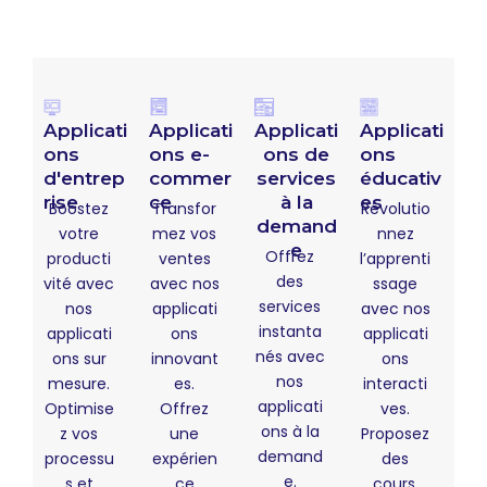
Applicati
Applicati
Applicati
Applicati
ons
ons e-
ons de
ons
d'entrep
commer
services
éducativ
rise
ce
à la
es
Boostez
Transfor
Révolutio
demand
votre
mez vos
nnez
e
Offrez
producti
ventes
l’apprenti
des
vité avec
avec nos
ssage
services
nos
applicati
avec nos
instanta
applicati
ons
applicati
nés avec
ons sur
innovant
ons
nos
mesure.
es.
interacti
applicati
Optimise
Offrez
ves.
ons à la
z vos
une
Proposez
demand
processu
expérien
des
e.
s et
ce
cours,