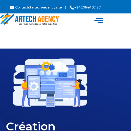
Aller
Contact@artech-agency.site
|
+242064485127
au
contenu
Création