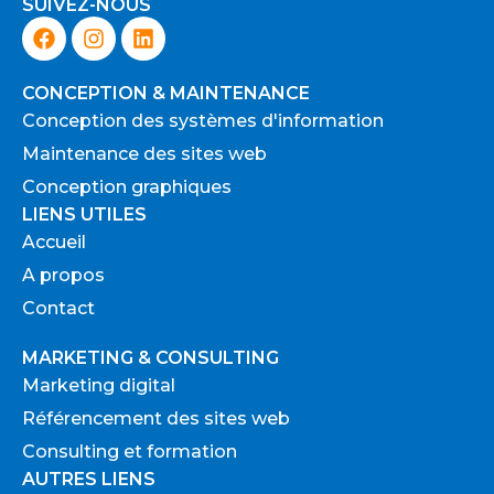
SUIVEZ-NOUS
F
I
L
a
n
i
c
s
n
e
t
k
CONCEPTION & MAINTENANCE
b
a
e
Conception des systèmes d'information
o
g
d
Maintenance des sites web
o
r
i
k
a
n
Conception graphiques
m
LIENS UTILES
Accueil
A propos
Contact
MARKETING & CONSULTING
Marketing digital
Référencement des sites web
Consulting et formation
AUTRES LIENS