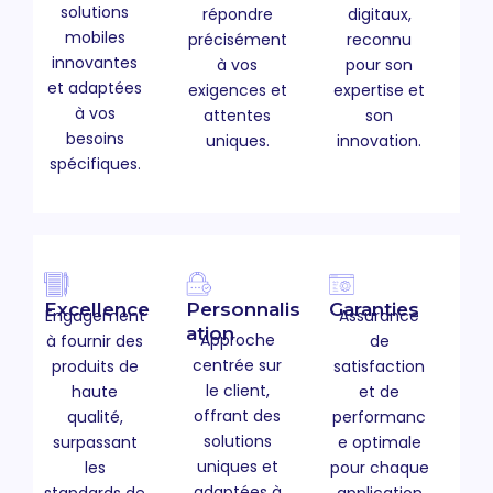
solutions
digitaux,
répondre
mobiles
reconnu
précisément
innovantes
pour son
à vos
et adaptées
expertise et
exigences et
à vos
son
attentes
besoins
innovation.
uniques.
spécifiques.
Excellence
Personnalis
Garanties
Engagement
Assurance
ation
Approche
à fournir des
de
centrée sur
produits de
satisfaction
le client,
haute
et de
offrant des
qualité,
performanc
solutions
surpassant
e optimale
uniques et
les
pour chaque
adaptées à