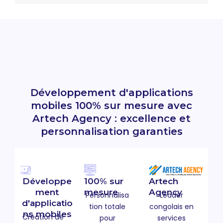
Développement d'applications
mobiles 100% sur mesure avec
Artech Agency : excellence et
personnalisation garanties
Artech
Développe
100% sur
Agency
ment
mesure
Leader
Personnalisa
d'applicatio
congolais en
tion totale
ns mobiles
Création de
services
pour